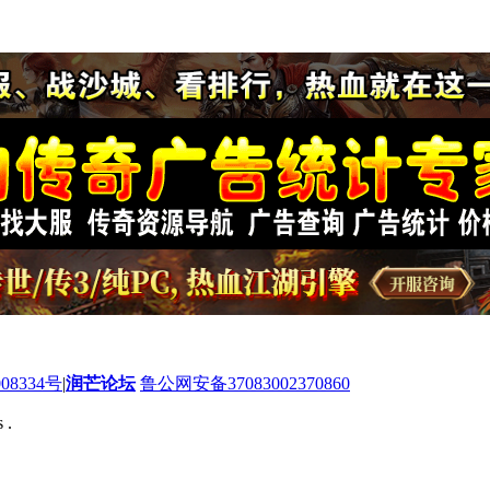
08334号
|
润芒论坛
鲁公网安备37083002370860
 .