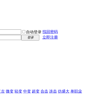
找回密码
自动登录
立即注册
登录
复古
微变
轻变
中变
超变
合击
连击
仿盛大
单职业