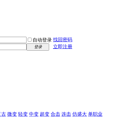
找回密码
自动登录
立即注册
登录
复古
微变
轻变
中变
超变
合击
连击
仿盛大
单职业