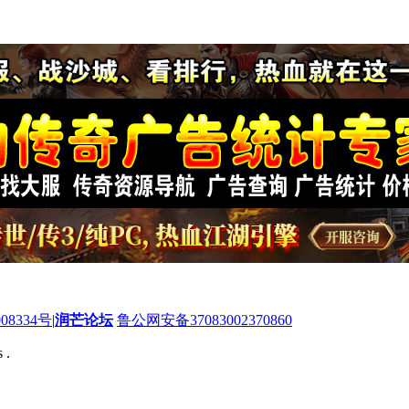
08334号
|
润芒论坛
鲁公网安备37083002370860
 .