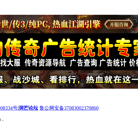
08334号
|
润芒论坛
鲁公网安备37083002370860
 .