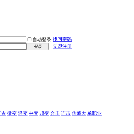
找回密码
自动登录
立即注册
登录
复古
微变
轻变
中变
超变
合击
连击
仿盛大
单职业