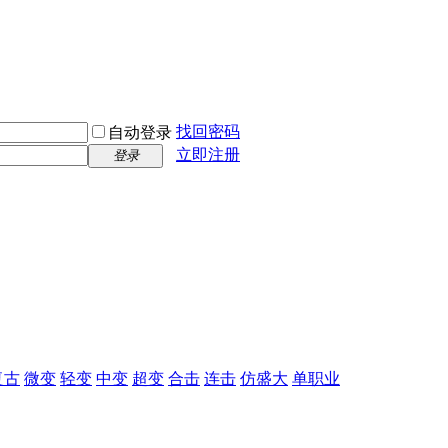
找回密码
自动登录
立即注册
登录
复古
微变
轻变
中变
超变
合击
连击
仿盛大
单职业