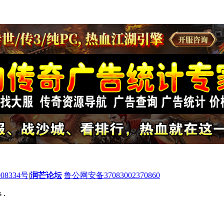
08334号
|
润芒论坛
鲁公网安备37083002370860
 .