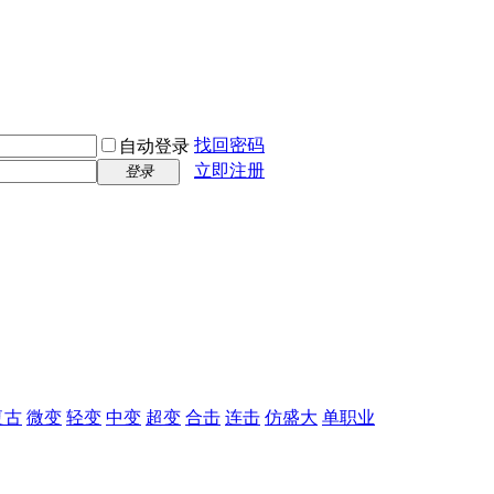
找回密码
自动登录
立即注册
登录
复古
微变
轻变
中变
超变
合击
连击
仿盛大
单职业