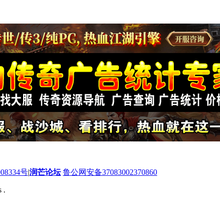
08334号
|
润芒论坛
鲁公网安备37083002370860
 .