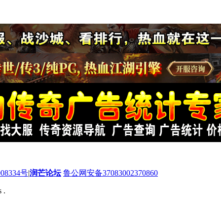
08334号
|
润芒论坛
鲁公网安备37083002370860
 .