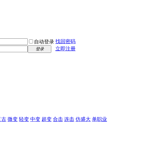
找回密码
自动登录
立即注册
登录
复古
微变
轻变
中变
超变
合击
连击
仿盛大
单职业