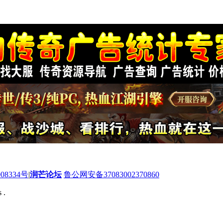
08334号
|
润芒论坛
鲁公网安备37083002370860
 .