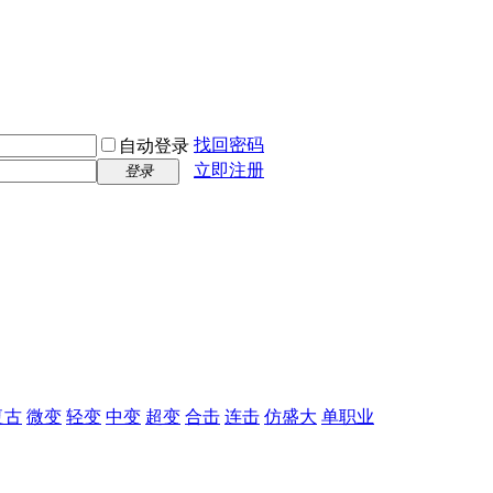
找回密码
自动登录
立即注册
登录
复古
微变
轻变
中变
超变
合击
连击
仿盛大
单职业