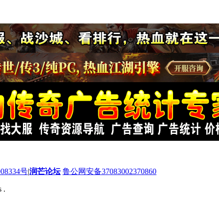
08334号
|
润芒论坛
鲁公网安备37083002370860
 .