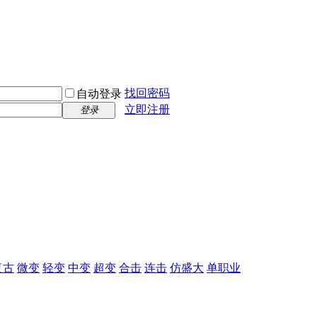
找回密码
自动登录
立即注册
登录
复古
微变
轻变
中变
超变
合击
连击
仿盛大
单职业