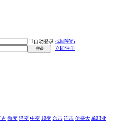
找回密码
自动登录
立即注册
登录
复古
微变
轻变
中变
超变
合击
连击
仿盛大
单职业