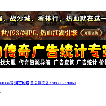
08334号
|
润芒论坛
鲁公网安备37083002370860
 .