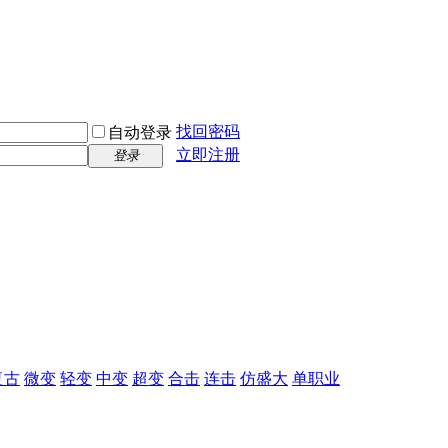
找回密码
自动登录
立即注册
登录
复古
微变
轻变
中变
超变
合击
连击
仿盛大
单职业