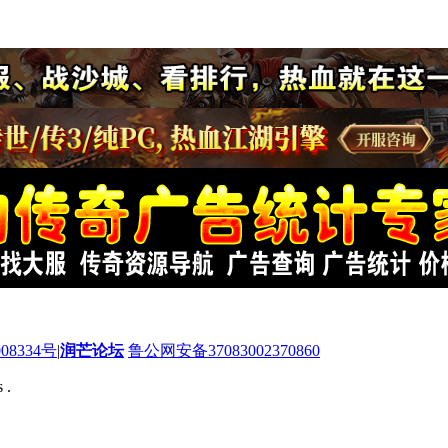
08334号
|
润芒论坛
鲁公网安备37083002370860
 .