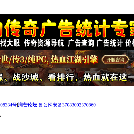
08334号
|
润芒论坛
鲁公网安备37083002370860
 .