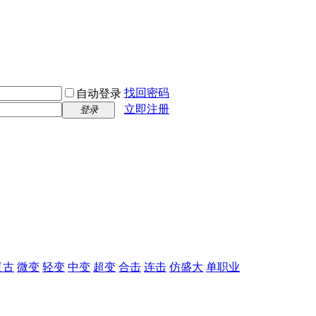
找回密码
自动登录
立即注册
登录
复古
微变
轻变
中变
超变
合击
连击
仿盛大
单职业