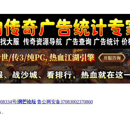
08334号
|
润芒论坛
鲁公网安备37083002370860
 .