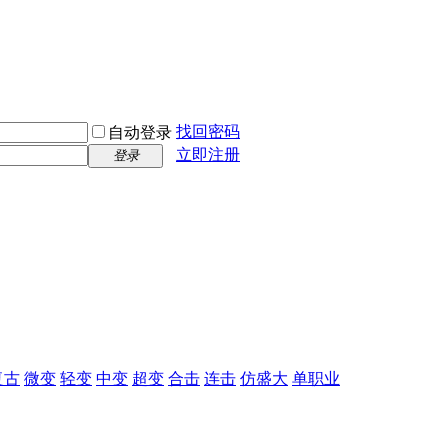
找回密码
自动登录
立即注册
登录
复古
微变
轻变
中变
超变
合击
连击
仿盛大
单职业