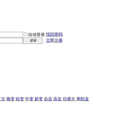
找回密码
自动登录
立即注册
登录
复古
微变
轻变
中变
超变
合击
连击
仿盛大
单职业