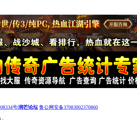
08334号
|
润芒论坛
鲁公网安备37083002370860
 .