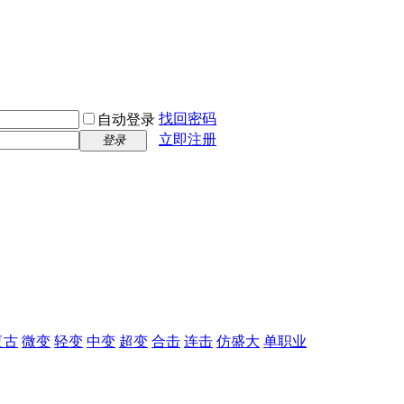
找回密码
自动登录
立即注册
登录
复古
微变
轻变
中变
超变
合击
连击
仿盛大
单职业