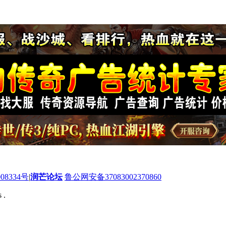
08334号
|
润芒论坛
鲁公网安备37083002370860
 .