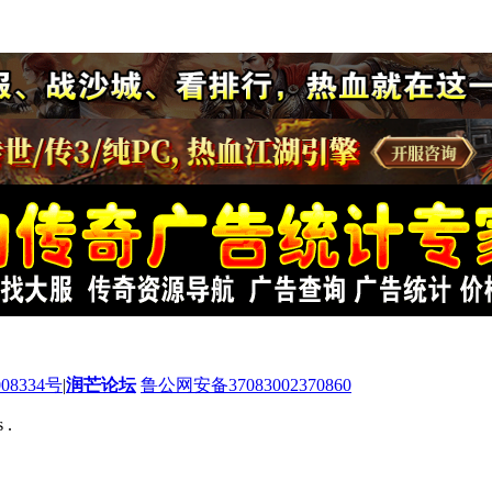
08334号
|
润芒论坛
鲁公网安备37083002370860
 .