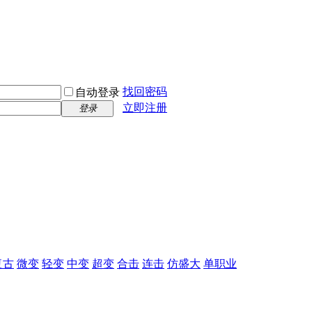
找回密码
自动登录
立即注册
登录
复古
微变
轻变
中变
超变
合击
连击
仿盛大
单职业