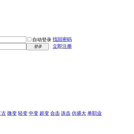
找回密码
自动登录
立即注册
登录
复古
微变
轻变
中变
超变
合击
连击
仿盛大
单职业