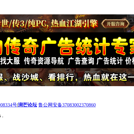
08334号
|
润芒论坛
鲁公网安备37083002370860
 .