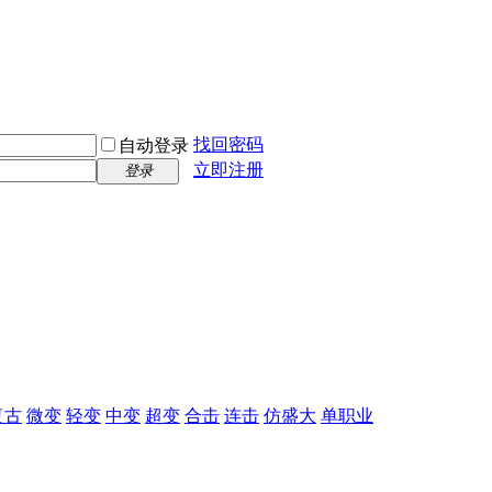
找回密码
自动登录
立即注册
登录
复古
微变
轻变
中变
超变
合击
连击
仿盛大
单职业