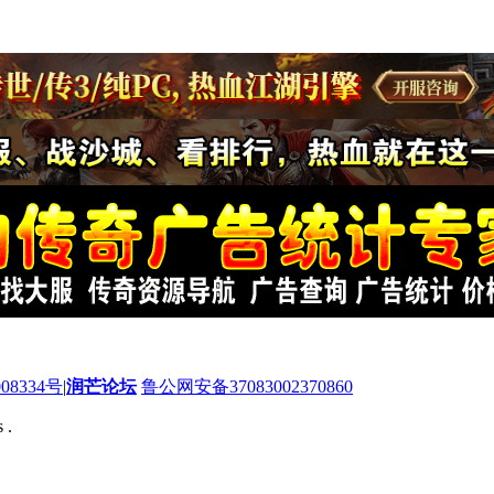
08334号
|
润芒论坛
鲁公网安备37083002370860
 .