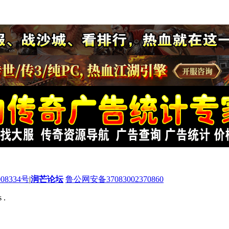
08334号
|
润芒论坛
鲁公网安备37083002370860
 .