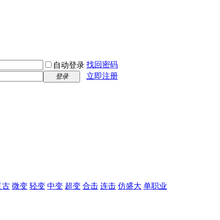
找回密码
自动登录
立即注册
登录
复古
微变
轻变
中变
超变
合击
连击
仿盛大
单职业