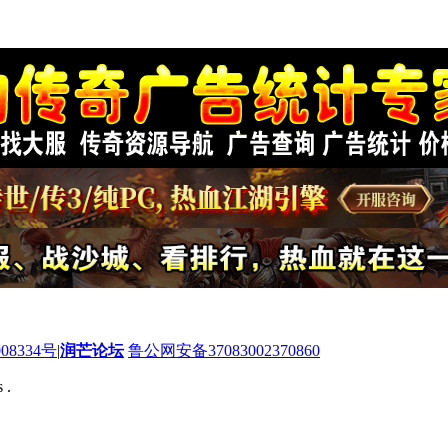
08334号
|
润芒论坛
鲁公网安备37083002370860
 .