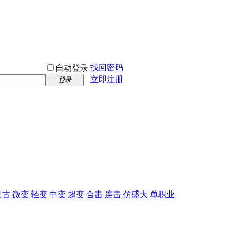
找回密码
自动登录
立即注册
登录
复古
微变
轻变
中变
超变
合击
连击
仿盛大
单职业