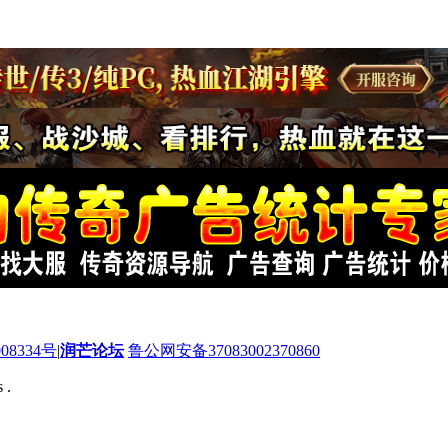
08334号
|
润芒论坛
鲁公网安备37083002370860
 .