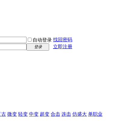
找回密码
自动登录
立即注册
登录
复古
微变
轻变
中变
超变
合击
连击
仿盛大
单职业