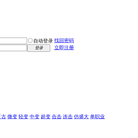
找回密码
自动登录
立即注册
登录
复古
微变
轻变
中变
超变
合击
连击
仿盛大
单职业