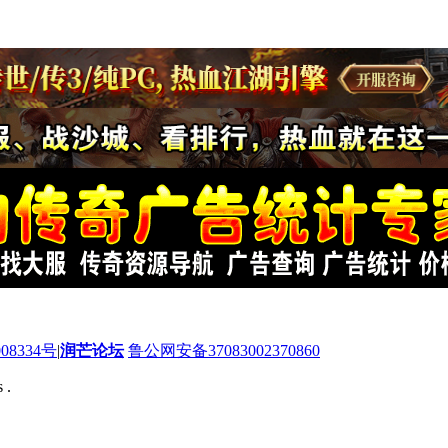
08334号
|
润芒论坛
鲁公网安备37083002370860
 .