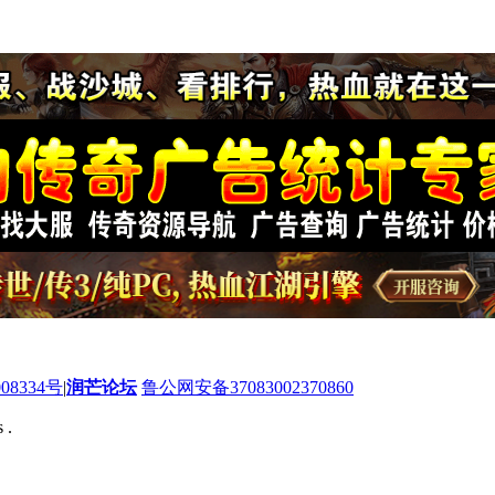
08334号
|
润芒论坛
鲁公网安备37083002370860
 .