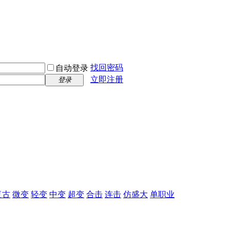
找回密码
自动登录
立即注册
登录
复古
微变
轻变
中变
超变
合击
连击
仿盛大
单职业