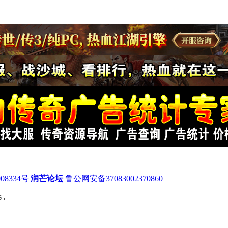
08334号
|
润芒论坛
鲁公网安备37083002370860
 .