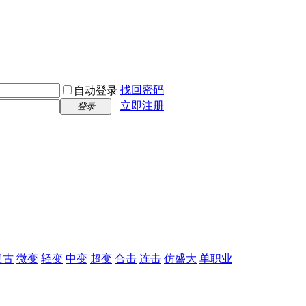
找回密码
自动登录
立即注册
登录
复古
微变
轻变
中变
超变
合击
连击
仿盛大
单职业