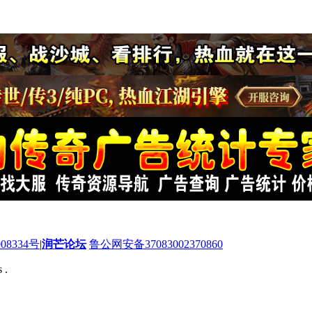
08334号
|
润芒论坛
鲁公网安备37083002370860
 .