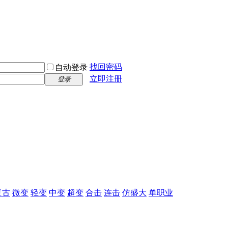
找回密码
自动登录
立即注册
登录
复古
微变
轻变
中变
超变
合击
连击
仿盛大
单职业