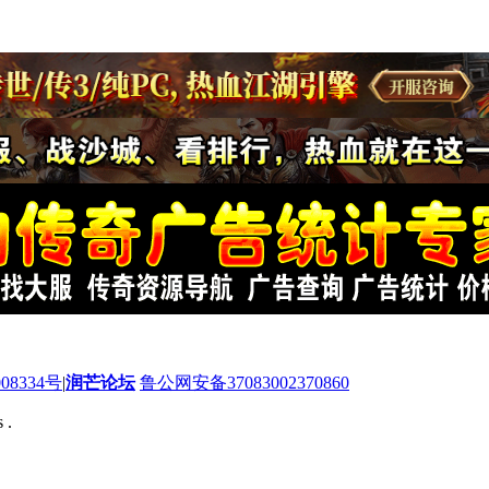
08334号
|
润芒论坛
鲁公网安备37083002370860
 .