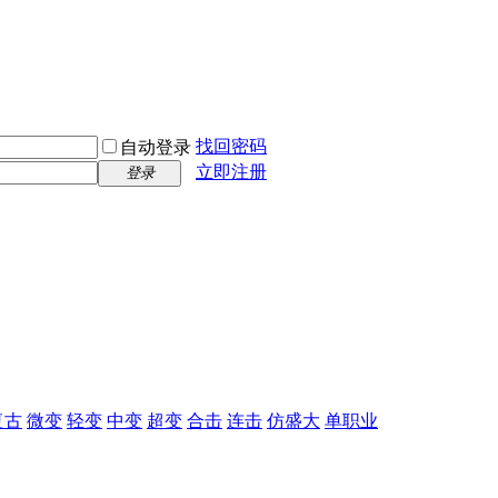
找回密码
自动登录
立即注册
登录
复古
微变
轻变
中变
超变
合击
连击
仿盛大
单职业