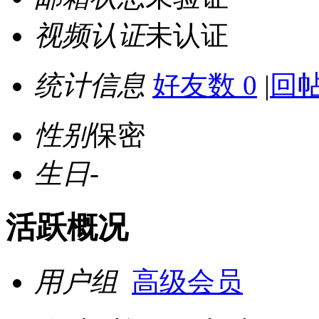
视频认证
未认证
统计信息
好友数 0
|
回帖
性别
保密
生日
-
活跃概况
用户组
高级会员