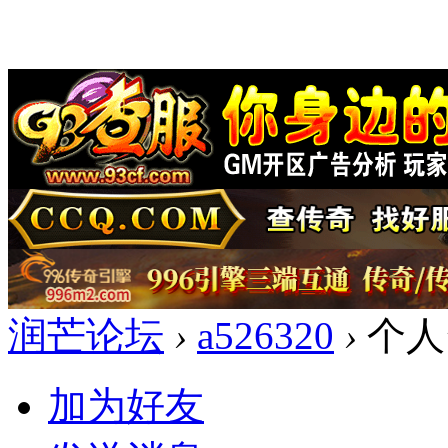
润芒论坛
›
a526320
›
个人
加为好友