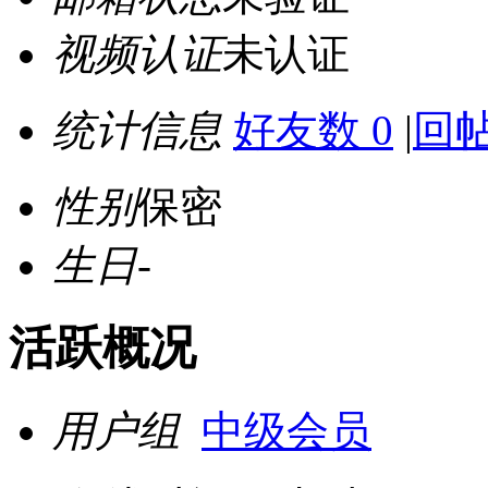
视频认证
未认证
统计信息
好友数 0
|
回帖
性别
保密
生日
-
活跃概况
用户组
中级会员