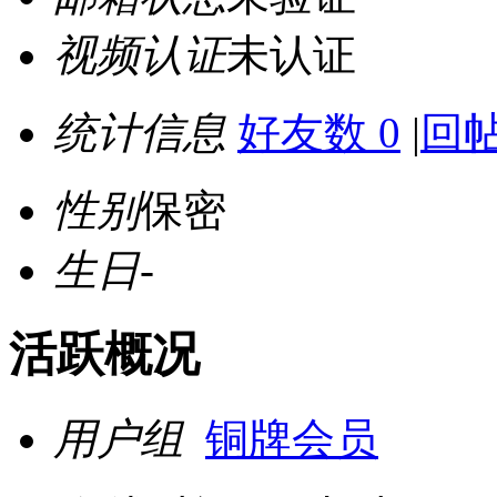
视频认证
未认证
统计信息
好友数 0
|
回帖
性别
保密
生日
-
活跃概况
用户组
铜牌会员