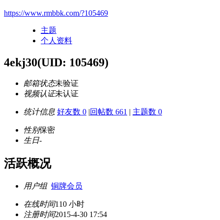
https://www.rmbbk.com/?105469
主题
个人资料
4ekj30
(UID: 105469)
邮箱状态
未验证
视频认证
未认证
统计信息
好友数 0
|
回帖数 661
|
主题数 0
性别
保密
生日
-
活跃概况
用户组
铜牌会员
在线时间
110 小时
注册时间
2015-4-30 17:54