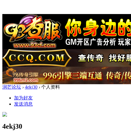
润芒论坛
›
4ekj30
›
个人资料
加为好友
发送消息
4ekj30