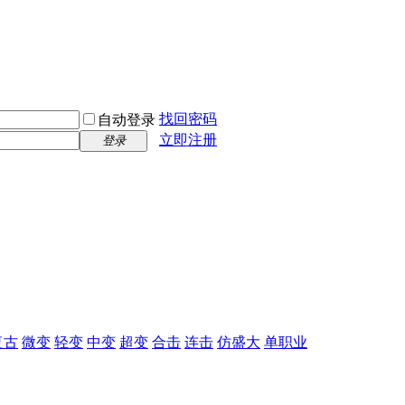
找回密码
自动登录
立即注册
登录
复古
微变
轻变
中变
超变
合击
连击
仿盛大
单职业