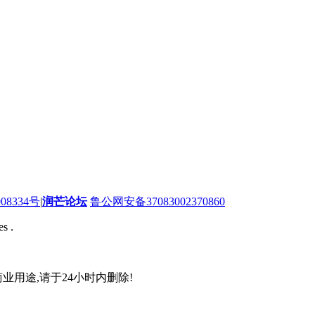
08334号
|
润芒论坛
鲁公网安备37083002370860
s .
业用途,请于24小时内删除!