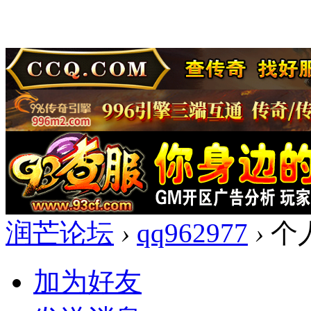
润芒论坛
›
qq962977
›
个
加为好友