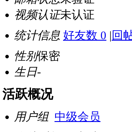
视频认证
未认证
统计信息
好友数 0
|
回帖
性别
保密
生日
-
活跃概况
用户组
中级会员