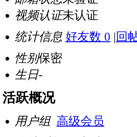
视频认证
未认证
统计信息
好友数 0
|
回帖
性别
保密
生日
-
活跃概况
用户组
高级会员