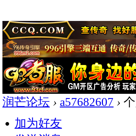
润芒论坛
›
a57682607
›
个
加为好友