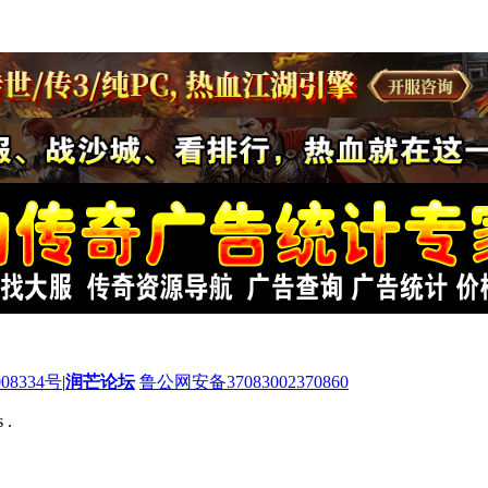
08334号
|
润芒论坛
鲁公网安备37083002370860
 .