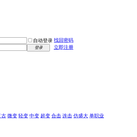
找回密码
自动登录
立即注册
登录
复古
微变
轻变
中变
超变
合击
连击
仿盛大
单职业