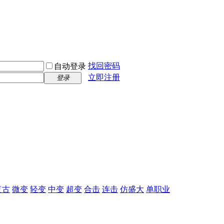
找回密码
自动登录
立即注册
登录
复古
微变
轻变
中变
超变
合击
连击
仿盛大
单职业