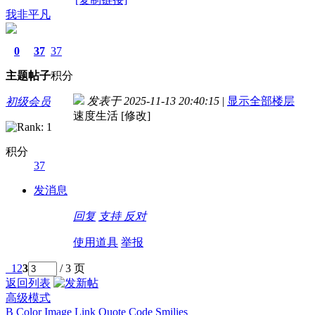
我非平凡
0
37
37
主题
帖子
积分
发表于 2025-11-13 20:40:15
|
显示全部楼层
初级会员
速度生活 [修改]
积分
37
发消息
回复
支持
反对
使用道具
举报
1
2
3
/ 3 页
返回列表
高级模式
B
Color
Image
Link
Quote
Code
Smilies