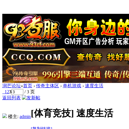
润芒论坛
»
首页
›
传奇主体区
›
单机游戏
›
速度生活
1
2
3
/ 3 页
返回列表
[体育竞技]
速度生活
楼主:
admin
[复制链接]