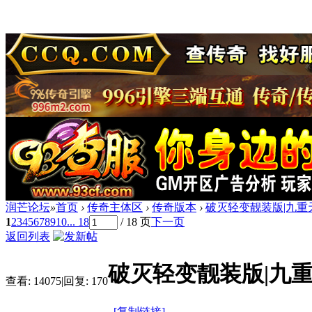
润芒论坛
»
首页
›
传奇主体区
›
传奇版本
›
破灭轻变靓装版|九重天
1
2
3
4
5
6
7
8
9
10
... 18
/ 18 页
下一页
返回列表
破灭轻变靓装版|九重
查看:
14075
|
回复:
170
[复制链接]