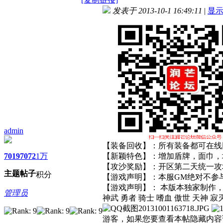
发表于 2013-10-1 16:49:11
|
显
admin
【装备回收】：所有装备都可在线
7019
7072
1万
【新颖特色】：增加盾牌，面巾，
【攻沙奖励】：开区第二天统一攻
主题
帖子
积分
【游戏声明】：本服GM绝对不参
【游戏声明】： 本版本独家制作
管理员
神武 勇者 骑士 嗜血 傲世 天神 寂
游客，如果您要查看本帖隐藏内容