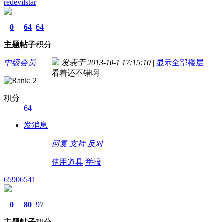
redevilstar
0
64
64
主题
帖子
积分
中级会员
发表于 2013-10-1 17:15:10
|
显示全部楼层
看着还不错啊
积分
64
发消息
回复
支持
反对
使用道具
举报
65906541
0
80
97
主题
帖子
积分