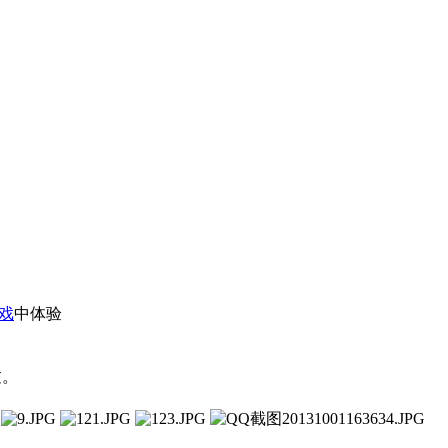
戏
中体验
过。