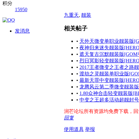
积分
15950
九重天
,
靓装
相关帖子
发消息
•
天外天微变单职业靓装版[G
•
夜神归来迷失靓装版[HERO
•
遮天复古沉默靓装版[GOM
•
烈日冥影轻变靓装版[HERO
•
2017王者微变之王者之路靓
•
渡劫之灵靓装单职业版[GO
•
最新天罪中变靓装版[HERO
•
龙腾风云第二季微变靓装版[
•
1.80众神合击轻变靓装版[B
•
中变之王超多活动超靓封号版
润芒论坛所有资源均免费下载，回复帖
回复
使用道具
举报