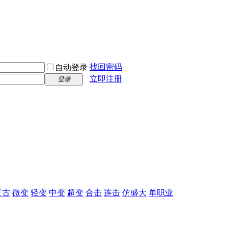
找回密码
自动登录
立即注册
登录
复古
微变
轻变
中变
超变
合击
连击
仿盛大
单职业