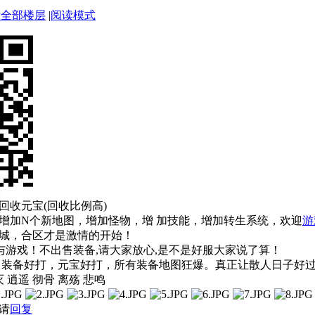
示全部楼层
|
阅读模式
回收元宝(回收比例高)
增加N个新地图，增加怪物，增 加技能，增加转生系统，欢迎
游
城，合区才是激情的开始！
与游戏！不出售装备,请大家放心,是不是好服大家说了算！
，装备好打，元宝好打，所有装备地图狂爆。真正让散人日子好
灭 逍遥 彻骨 离殇 悲鸣
请
回复