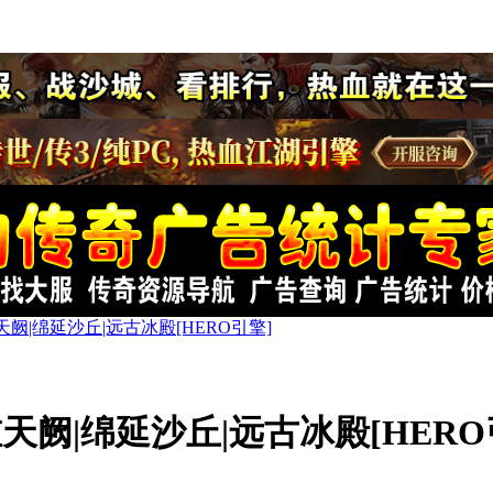
阙|绵延沙丘|远古冰殿[HERO引擎]
天阙|绵延沙丘|远古冰殿[HERO