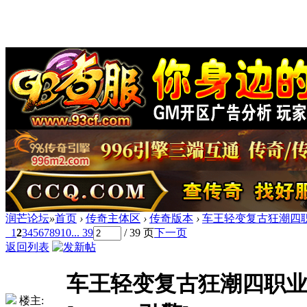
润芒论坛
»
首页
›
传奇主体区
›
传奇版本
›
车王轻变复古狂潮四职业
1
2
3
4
5
6
7
8
9
10
... 39
/ 39 页
下一页
返回列表
车王轻变复古狂潮四职业版
楼主: