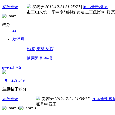
初级会员
发表于 2012-12-24 21:25:27
|
显示全部楼层
毒王归来第一季中变靓装版|终极毒王|烈焰神殿|
积分
22
发消息
回复
支持
反对
使用道具
举报
qweaz1986
0
259
349
主题
帖子
积分
高级会员
发表于 2012-12-24 21:36:37
|
显示全部楼
狐月电石王