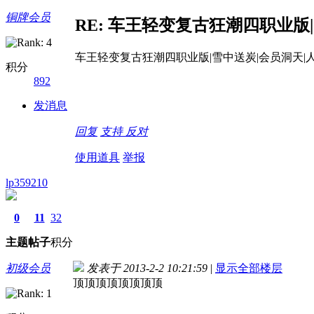
铜牌会员
RE: 车王轻变复古狂潮四职业版|
车王轻变复古狂潮四职业版|雪中送炭|会员洞天|人
积分
892
发消息
回复
支持
反对
使用道具
举报
lp359210
0
11
32
主题
帖子
积分
初级会员
发表于 2013-2-2 10:21:59
|
显示全部楼层
顶顶顶顶顶顶顶顶