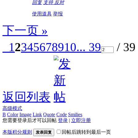
回复
支持
反对
使用道具
举报
下一页 »
1
2
3
4
5
6
7
8
9
10
... 39
/ 3
返回列表
高级模式
B
Color
Image
Link
Quote
Code
Smilies
您需要登录后才可以回帖
登录
|
立即注册
本版积分规则
回帖后跳转到最后一页
发表回复