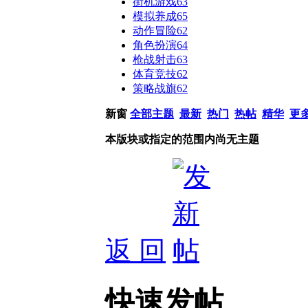
街机游戏
63
模拟养成
65
动作冒险
62
角色扮演
64
枪战射击
63
体育竞技
62
策略战旗
62
新窗
全部主题
最新
热门
热帖
精华
更
本版块或指定的范围内尚无主题
返 回
快速发帖