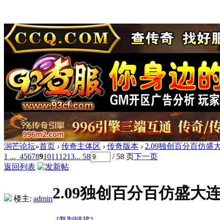
润芒论坛
»
首页
›
传奇主体区
›
传奇版本
›
2.09独创百分百仿盛大
1 ...
4
5
6
7
8
9
10
11
12
13
... 58
/ 58 页
下一页
返回列表
2.09独创百分百仿盛大连
楼主:
admin
[复制链接]