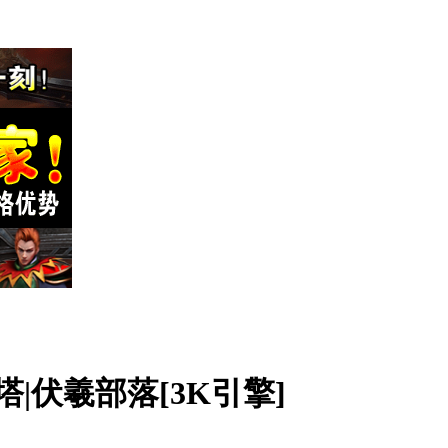
|伏羲部落[3K引擎]