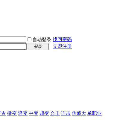
找回密码
自动登录
立即注册
登录
复古
微变
轻变
中变
超变
合击
连击
仿盛大
单职业