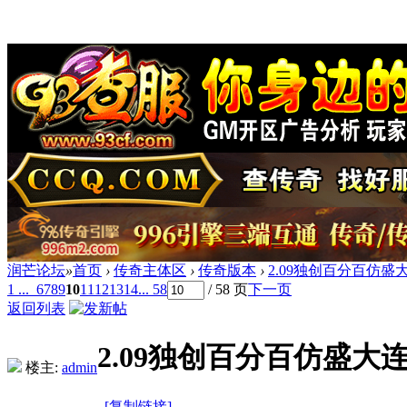
润芒论坛
»
首页
›
传奇主体区
›
传奇版本
›
2.09独创百分百仿盛大
1 ...
6
7
8
9
10
11
12
13
14
... 58
/ 58 页
下一页
返回列表
2.09独创百分百仿盛大连
楼主:
admin
[复制链接]