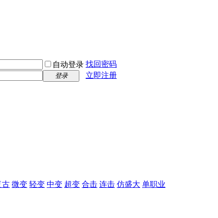
找回密码
自动登录
立即注册
登录
复古
微变
轻变
中变
超变
合击
连击
仿盛大
单职业