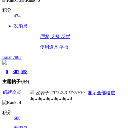
积分
474
发消息
回复
支持
反对
使用道具
举报
isaiah7887
0
307
688
主题
帖子
积分
铜牌会员
发表于 2013-2-3 17:20:39
|
显示全部楼层
dqwdqwdqwdqwdqwd
积分
688