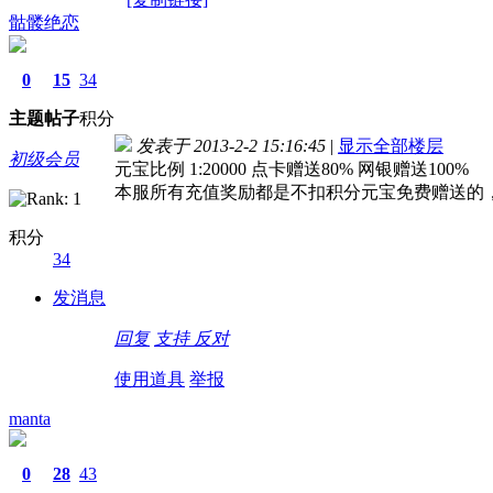
骷髅绝恋
0
15
34
主题
帖子
积分
发表于 2013-2-2 15:16:45
|
显示全部楼层
初级会员
元宝比例 1:20000 点卡赠送80% 网银赠送100%
本服所有充值奖励都是不扣积分元宝免费赠送的
积分
34
发消息
回复
支持
反对
使用道具
举报
manta
0
28
43