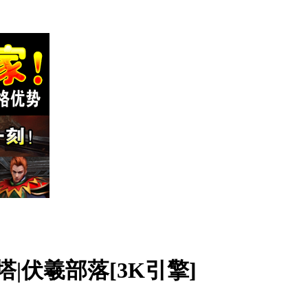
|伏羲部落[3K引擎]