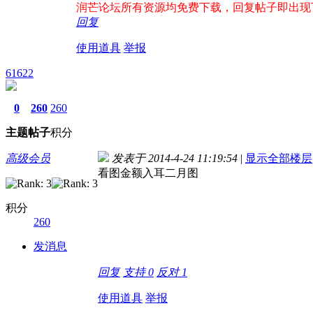
润芒论坛所有资源均免费下载，回复帖子即出现下载地
回复
使用道具
举报
61622
0
260
260
主题
帖子
积分
高级会员
发表于 2014-4-24 11:19:54
|
显示全部楼层
看图金额入耳二月图
积分
260
发消息
回复
支持
0
反对
1
使用道具
举报