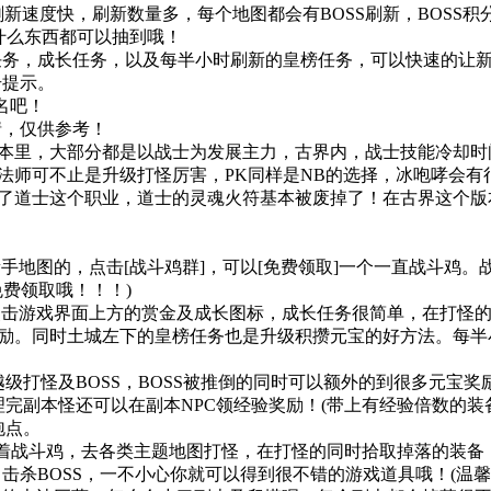
S刷新速度快，刷新数量多，每个地图都会有BOSS刷新，BOSS积
什么东西都可以抽到哦！
金任务，成长任务，以及每半小时刷新的皇榜任务，可以快速的让
号提示。
名吧！
情，仅供参考！
本里，大部分都是以战士为发展主力，古界内，战士技能冷却时
法师可不止是升级打怪厉害，PK同样是NB的选择，冰咆哮会有
了道士这个职业，道士的灵魂火符基本被废掉了！在古界这个版
图的，点击[战斗鸡群]，可以[免费领取]一个一直战斗鸡。战斗
免费领取哦！！！)
击游戏界面上方的赏金及成长图标，成长任务很简单，在打怪的
励。同时土城左下的皇榜任务也是升级积攒元宝的好方法。每半
。
打怪及BOSS，BOSS被推倒的同时可以额外的到很多元宝奖
完副本怪还可以在副本NPC领经验奖励！(带上有经验倍数的装
泡点。
带着战斗鸡，去各类主题地图打怪，在打怪的同时拾取掉落的装备
了，击杀BOSS，一不小心你就可以得到很不错的游戏道具哦！(温馨