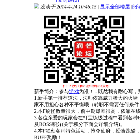
发表于 2014-4-24 10:46:15
|
显示全部楼层
|
阅
新手简介：参与
游戏
为准！ - 既然我有耐心写
1.新手第一推荐道法，法师依靠威力极大的火
家不用担心各种不平衡哦（转职不需要任何条件
2.本F刷怪数量很大，前中期爆率很高，依靠在
3.各位亲爱的玩家会在打宝练级过程中看到各种
及BOSS积分(关于积分下面会详细介绍)。
4.本F独创各种特色活动，抢夺仙府，经验跑酷
BUFF奖励！