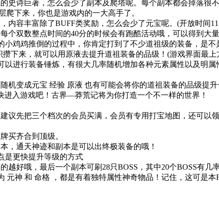
的史诗巨著，怎么会少了副本及爬塔呢。每个副本都会掉落很不
66层爬下来，你也是游戏内的一大高手了。
丰富除了BUFF类奖励，怎么会少了元宝呢。(开放时间11.50—
数整点时间的40分的时候会有跑酷活动哦，可以得到大量元宝及经验哦！
你的小鸡鸡推倒的过程中，你肯定打到了不少道祖级的装备，是不
积攒下来，就可以用原液去提升道祖装备的品级！(游戏界面最上
可以进行装备锤炼，有很大几率随机增加各种元素属性以及明属
随机变成元宝 经验 原液 也有可能会将你的道祖装备的品级提
快进入游戏吧！古界—莽荒记将为你打造一个不一样的世界！
建议先把三个档次的会员买满，会员有专用打宝地图，还可以领
牌买齐合到顶级。
本，通天神迹和副本是可以出终极装备的哦！
点是更快提升等级的方式
越好哦，最后一个副本可刷28只BOSS，其中20个BOSS有
 元神 和 命格 ，都是有着独特属性神奇物品！记住，这可是本