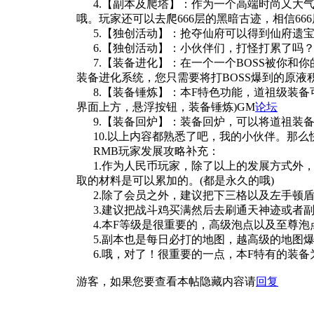
4.【副本及爬塔】：作为一个高端时尚又大气
哦。玩家还可以去爬666层的黑暗古迹，相信6
5.【独创活动】：抢夺仙府可以得到仙府遗宝，内容
6.【独创活动】：小伙伴们，打怪打累了吗？每个双
7.【装备进化】：在一个一个BOSS被你和
装备进化系统，您只需要将打BOSS爆到的原液
8.【装备锤炼】：本F特色功能，道祖级装备
界面上方，悬浮按钮，装备锤炼)GM
论坛
9.【装备回炉】：装备回炉，可以将道祖装备
10.以上内容都熟悉了吧，我的小伙伴。那么
RMB玩家发展攻略补充：
1.作为人民币玩家，除了以上的发展方式外，
取的材料是可以累加的。(都是永久的哦)
2.除了会员之外，建议把下三格以及左手顿盾
3.建议把战斗鸡买满然后去刷通天神迹或者副
4.本F等级是很重要的，高级泡点以及至尊泡
5.副本也是每日必打的地图，越高级的地图爆的
6.哦，对了！很重要的一点，本F特有的装备为
游客，如果您要查看本帖隐藏内容请
回复