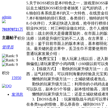
5.关于BOSS积分是本F特色之一，游戏里BOS
以去土城找BOSS积分使者抽奖！运气好的话，
6.独创任务系统是本F的又一大特色，在线赏
admin
7.本F有独特的排行系统，各类排行，独特的封
8.小伙伴们，大家赶快进入游戏，抢夺排行榜排
职业PK对比：对三种职业做出对比，含个人感
7019
7072
1万
战士：战士的强大是毋庸置疑的，在市面上的版
主题
帖子
积分
法师：法师是升级打宝的不二人选，在古界里，
道士：鉴于目前市面上的版本来说，基本都弱化
管理员
法。最关键的是古界中，丢卫生巾不需要使用符
普通玩家发展介绍：
1.【免费宝宝】：散人玩家上线以后，进入新手地
御偏低],请玩家爱护小鸡鸡哦！(160级以前可以
2.【练级方式】：勤快的玩家升级方法一：点
积分
西，运气好的话，可以得到海量的经验及元宝奖
15950
懒惰的玩家升级方法一：土城砍猪或者泡点
勤快的玩家升级方法二：利用你的小鸡鸡去越级
可以队伍，副本分5个等级，副本怪经验高，清理
懒惰的玩家升级方法二：还是土城砍猪或者
发消息
3.【BOSS击杀】：玩家领取战斗鸡后可以
在各类logo的怪物，那么恭喜你，碰到BOSS