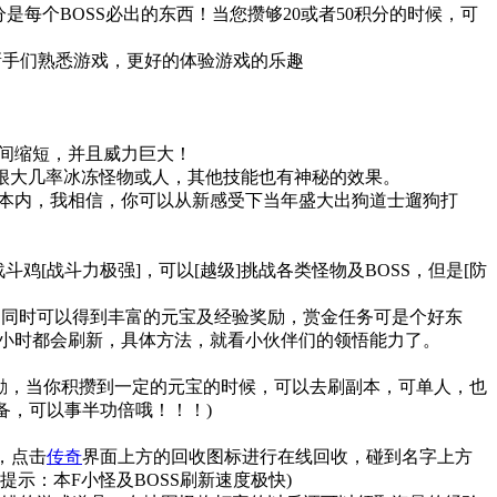
分是每个BOSS必出的东西！当您攒够20或者50积分的时候，可
新手们熟悉游戏，更好的体验游戏的乐趣
间缩短，并且威力巨大！
很大几率冰冻怪物或人，其他技能也有神秘的效果。
本内，我相信，你可以从新感受下当年盛大出狗道士遛狗打
鸡[战斗力极强]，可以[越级]挑战各类怪物及BOSS，但是[防
同时可以得到丰富的元宝及经验奖励，赏金任务可是个好东
小时都会刷新，具体方法，就看小伙伴们的领悟能力了。
励，当你积攒到一定的元宝的时候，可以去刷副本，可单人，也
备，可以事半功倍哦！！！)
，点击
传奇
界面上方的回收图标进行在线回收，碰到名字上方
提示：本F小怪及BOSS刷新速度极快)