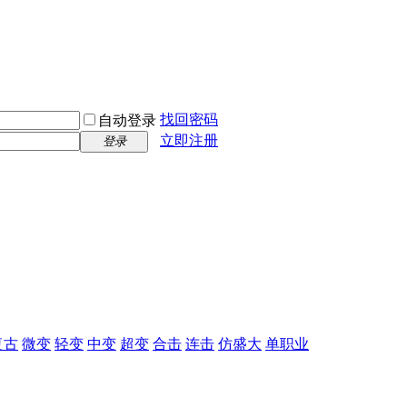
找回密码
自动登录
立即注册
登录
复古
微变
轻变
中变
超变
合击
连击
仿盛大
单职业