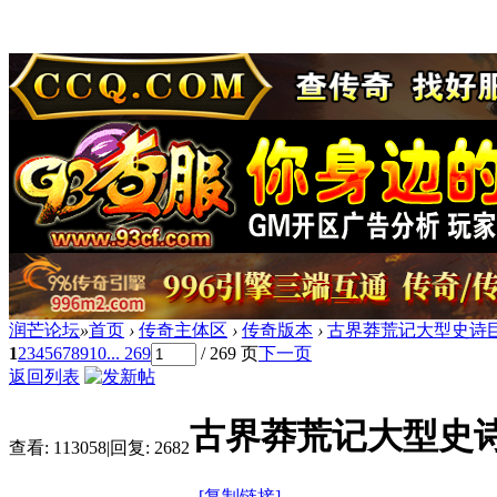
润芒论坛
»
首页
›
传奇主体区
›
传奇版本
›
古界莽荒记大型史诗巨
1
2
3
4
5
6
7
8
9
10
... 269
/ 269 页
下一页
返回列表
古界莽荒记大型史诗
查看:
113058
|
回复:
2682
[复制链接]