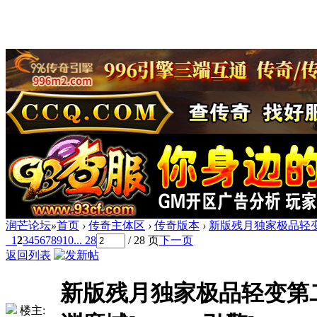
润芒论坛
»
首页
›
传奇主体区
›
传奇版本
›
新版残月独家极品轻变第
1
2
3
4
5
6
7
8
9
10
... 28
/ 28 页
下一页
返回列表
新版残月独家极品轻变第二
楼主: