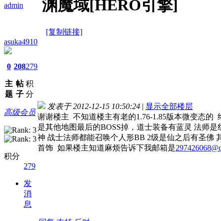
渊魔域[HERO引擎]
admin
[复制链接]
asuka4910
0
208
279
主
帖
积
题
子
分
发表于 2012-12-15 10:50:24
|
显示全部楼层
高级会员
谢谢楼主 不知道楼主有老的1.76-1.85版本微变态
是其他地图最后的BOSS掉，道士装备有蓝灵 法师是
神 战士法师都能召唤个人形BB 2级是仙之后有圣佛 
首饰 如果楼主知道麻烦告诉下我邮箱是
297426068@
积分
279
发
消
息