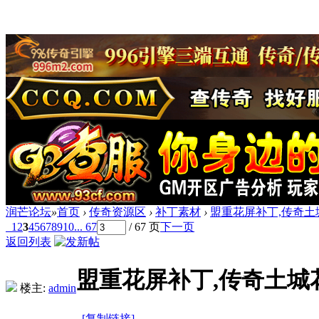
润芒论坛
»
首页
›
传奇资源区
›
补丁素材
›
盟重花屏补丁,传奇土
1
2
3
4
5
6
7
8
9
10
... 67
/ 67 页
下一页
返回列表
盟重花屏补丁,传奇土城
楼主:
admin
[复制链接]