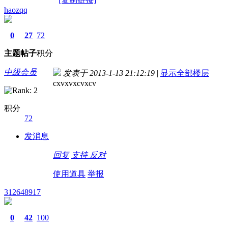
haozqq
0
27
72
主题
帖子
积分
中级会员
发表于 2013-1-13 21:12:19
|
显示全部楼层
cxvxvxcvxcv
积分
72
发消息
回复
支持
反对
使用道具
举报
312648917
0
42
100