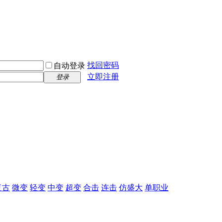
找回密码
自动登录
立即注册
登录
复古
微变
轻变
中变
超变
合击
连击
仿盛大
单职业