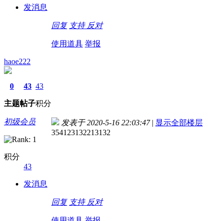
发消息
回复
支持
反对
使用道具
举报
haoe222
0
43
43
主题
帖子
积分
初级会员
发表于 2020-5-16 22:03:47
|
显示全部楼层
354123132213132
积分
43
发消息
回复
支持
反对
使用道具
举报