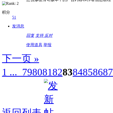
积分
51
发消息
回复
支持
反对
使用道具
举报
下一页 »
1 ...
79
80
81
82
83
84
85
86
87
返回列表