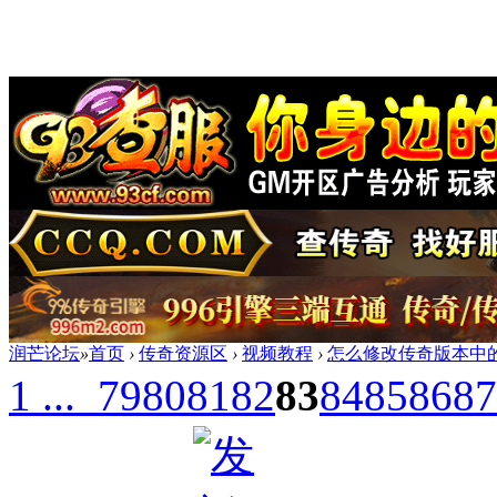
润芒论坛
»
首页
›
传奇资源区
›
视频教程
›
怎么修改传奇版本中
1 ...
79
80
81
82
83
84
85
86
87