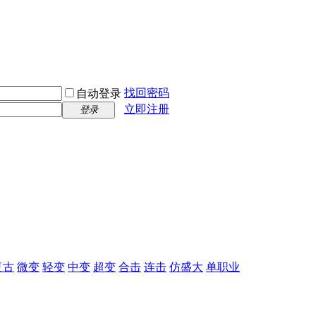
找回密码
自动登录
立即注册
登录
复古
微变
轻变
中变
超变
合击
连击
仿盛大
单职业