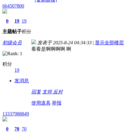
664507800
0
19
19
主题
帖子
积分
初级会员
发表于 2025-8-24 04:34:33
|
显示全部楼层
看看是啊啊啊啊 啊
积分
19
发消息
回复
支持
反对
使用道具
举报
13337988849
0
70
70