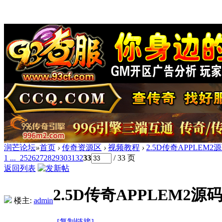
润芒论坛
»
首页
›
传奇资源区
›
视频教程
›
2.5D传奇APPLEM
1 ...
25
26
27
28
29
30
31
32
33
/ 33 页
返回列表
2.5D传奇APPLEM2
楼主:
admin
[复制链接]