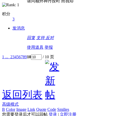
请问额外神丹按时 而我却
积分
3
发消息
回复
支持
反对
使用道具
举报
1 ...
2
3
4
5
6
7
8
9
10
/ 10 页
返回列表
高级模式
B
Color
Image
Link
Quote
Code
Smilies
您需要登录后才可以回帖
登录
|
立即注册