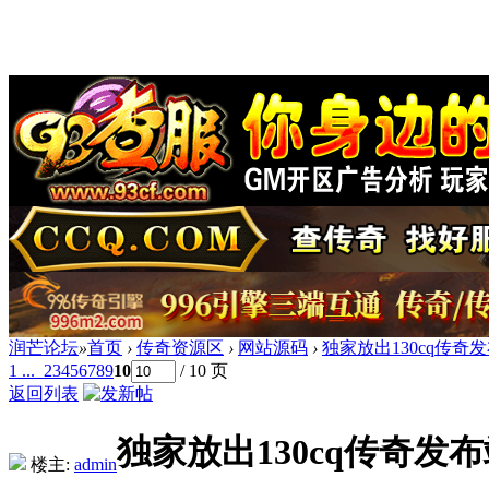
润芒论坛
»
首页
›
传奇资源区
›
网站源码
›
独家放出130cq传
1 ...
2
3
4
5
6
7
8
9
10
/ 10 页
返回列表
独家放出130cq传奇发
楼主:
admin