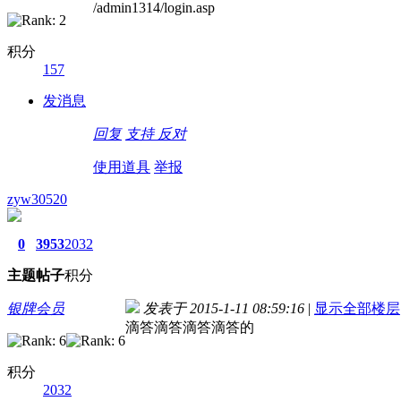
/admin1314/login.asp
积分
157
发消息
回复
支持
反对
使用道具
举报
zyw30520
0
3953
2032
主题
帖子
积分
银牌会员
发表于 2015-1-11 08:59:16
|
显示全部楼层
滴答滴答滴答滴答的
积分
2032