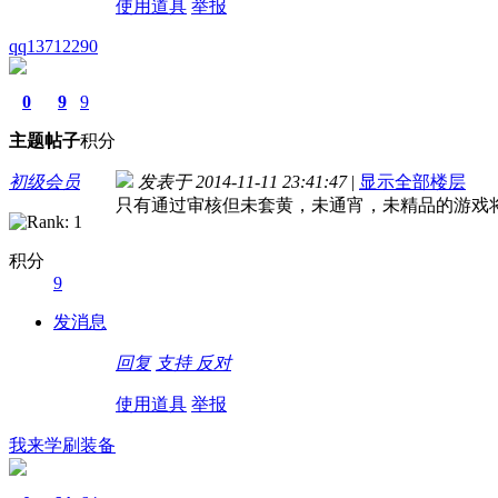
使用道具
举报
qq13712290
0
9
9
主题
帖子
积分
初级会员
发表于 2014-11-11 23:41:47
|
显示全部楼层
只有通过审核但未套黄，未通宵，未精品的游戏
积分
9
发消息
回复
支持
反对
使用道具
举报
我来学刷装备