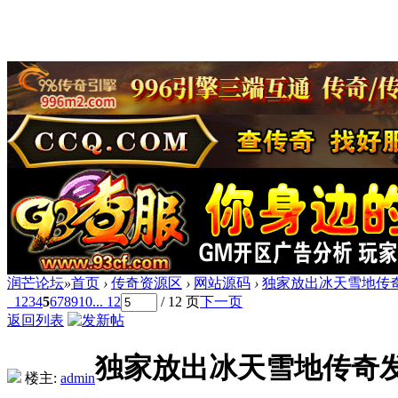
润芒论坛
»
首页
›
传奇资源区
›
网站源码
›
独家放出冰天雪地传
1
2
3
4
5
6
7
8
9
10
... 12
/ 12 页
下一页
返回列表
独家放出冰天雪地传奇
楼主:
admin