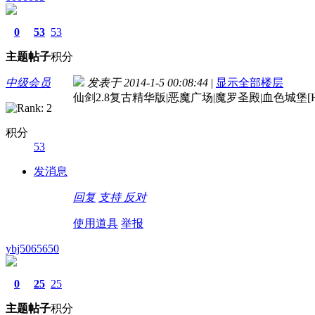
0
53
53
主题
帖子
积分
中级会员
发表于 2014-1-5 00:08:44
|
显示全部楼层
仙剑2.8复古精华版|恶魔广场|魔罗圣殿|血色城堡[
积分
53
发消息
回复
支持
反对
使用道具
举报
ybj5065650
0
25
25
主题
帖子
积分