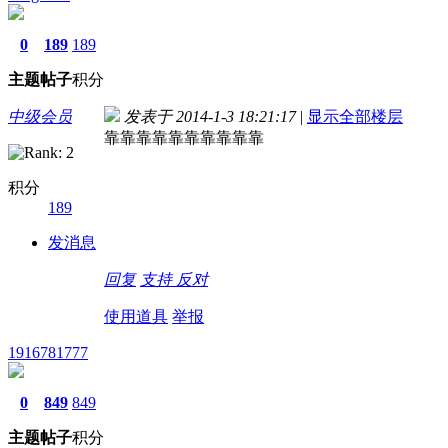
0
189
189
主题
帖子
积分
中级会员
发表于 2014-1-3 18:21:17
|
显示全部楼层
靠靠靠靠靠靠靠靠靠靠
积分
189
发消息
回复
支持
反对
使用道具
举报
1916781777
0
849
849
主题
帖子
积分