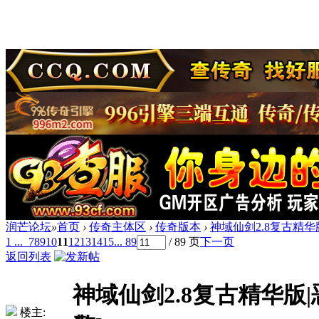
润芒论坛
»
首页
›
传奇主体区
›
传奇版本
›
神域仙剑2.8复古精华版
1 ...
7
8
9
10
11
12
13
14
15
... 89
/ 89 页
下一页
返回列表
神域仙剑2.8复古精华版|
楼主: