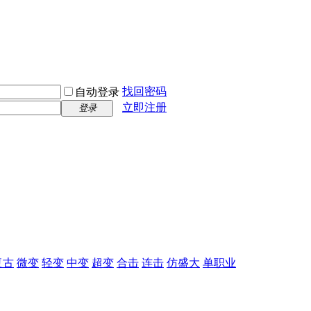
找回密码
自动登录
立即注册
登录
复古
微变
轻变
中变
超变
合击
连击
仿盛大
单职业