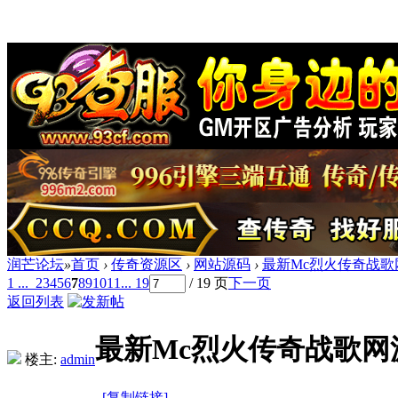
润芒论坛
»
首页
›
传奇资源区
›
网站源码
›
最新Mc烈火传奇战歌
1 ...
2
3
4
5
6
7
8
9
10
11
... 19
/ 19 页
下一页
返回列表
最新Mc烈火传奇战歌网
楼主:
admin
[复制链接]