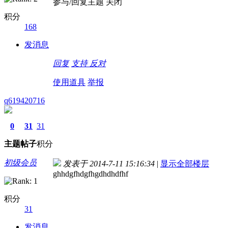
参与/回复主题 关闭
积分
168
发消息
回复
支持
反对
使用道具
举报
q619420716
0
31
31
主题
帖子
积分
初级会员
发表于 2014-7-11 15:16:34
|
显示全部楼层
ghhdgfhdgfhgdhdhdfhf
积分
31
发消息