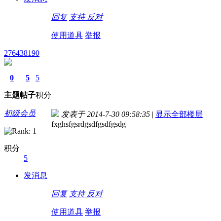
回复
支持
反对
使用道具
举报
276438190
0
5
5
主题
帖子
积分
初级会员
发表于 2014-7-30 09:58:35
|
显示全部楼层
fxghsfgsrdgsdfgsdfgsdg
积分
5
发消息
回复
支持
反对
使用道具
举报