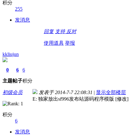
积分
255
发消息
回复
支持
反对
使用道具
举报
kkliujun
0
6
6
主题
帖子
积分
初级会员
发表于 2014-7-7 22:08:31
|
显示全部楼层
E: 独家放出sf996发布站源码程序模版 [修改]
积分
6
发消息