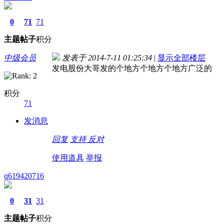
0
71
71
主题
帖子
积分
中级会员
发表于 2014-7-11 01:25:34
|
显示全部楼层
发电股份大哥发的个地方个地方个地方广泛的
积分
71
发消息
回复
支持
反对
使用道具
举报
q619420716
0
31
31
主题
帖子
积分