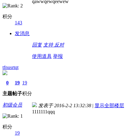
qawwqewqeewew
积分
143
发消息
回复
支持
反对
使用道具
举报
tfnusrtqt
0
19
19
主题
帖子
积分
初级会员
发表于 2016-2-2 13:32:38
|
显示全部楼层
1111111qqq
积分
19