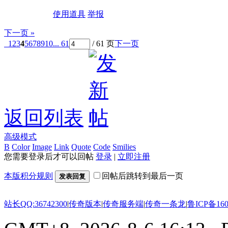
使用道具
举报
下一页 »
1
2
3
4
5
6
7
8
9
10
... 61
/ 61 页
下一页
返回列表
高级模式
B
Color
Image
Link
Quote
Code
Smilies
您需要登录后才可以回帖
登录
|
立即注册
本版积分规则
回帖后跳转到最后一页
发表回复
站长QQ:36742300
|
传奇版本
|
传奇服务端
|
传奇一条龙
|
鲁ICP备160