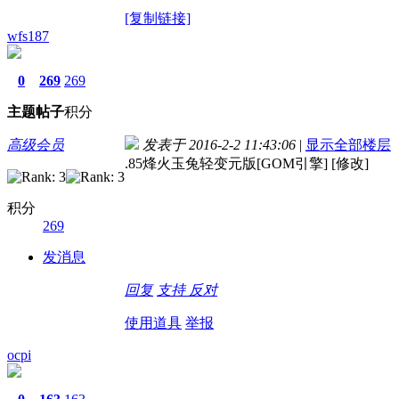
[复制链接]
wfs187
0
269
269
主题
帖子
积分
高级会员
发表于 2016-2-2 11:43:06
|
显示全部楼层
.85烽火玉兔轻变元版[GOM引擎] [修改]
积分
269
发消息
回复
支持
反对
使用道具
举报
ocpi