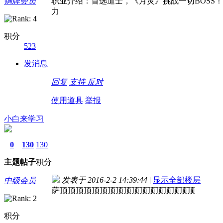
铜牌会员
职业介绍：首选道士，《月灵》挑战一切BOSS
力
积分
523
发消息
回复
支持
反对
使用道具
举报
小白来学习
0
130
130
主题
帖子
积分
发表于 2016-2-2 14:39:44
|
显示全部楼层
中级会员
萨顶顶顶顶顶顶顶顶顶顶顶顶顶顶顶顶顶
积分