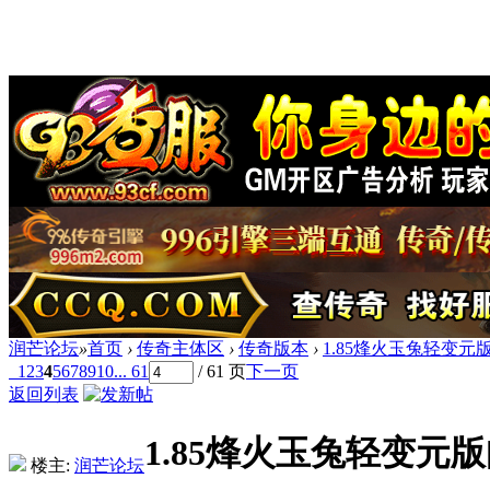
润芒论坛
»
首页
›
传奇主体区
›
传奇版本
›
1.85烽火玉兔轻变元版
1
2
3
4
5
6
7
8
9
10
... 61
/ 61 页
下一页
返回列表
1.85烽火玉兔轻变元版
楼主:
润芒论坛