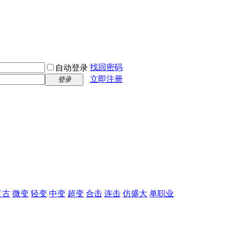
找回密码
自动登录
立即注册
登录
复古
微变
轻变
中变
超变
合击
连击
仿盛大
单职业