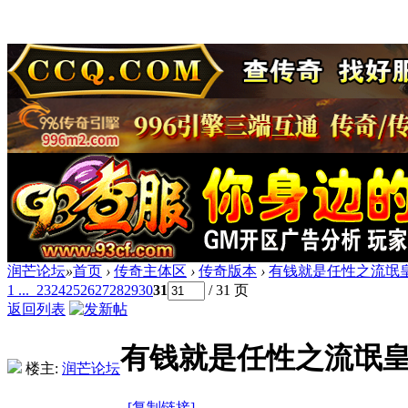
润芒论坛
»
首页
›
传奇主体区
›
传奇版本
›
有钱就是任性之流氓皇
1 ...
23
24
25
26
27
28
29
30
31
/ 31 页
返回列表
有钱就是任性之流氓皇帝
楼主:
润芒论坛
[复制链接]